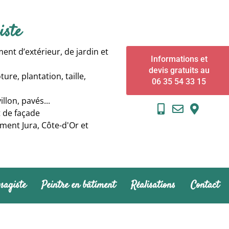
iste
nt d’extérieur, de jardin et
Informations et
devis gratuits au
ure, plantation, taille,
06 35 54 33 15
llon, pavés...
 de façade
ment Jura, Côte-d'Or et
sagiste
Peintre en bâtiment
Réalisations
Contact