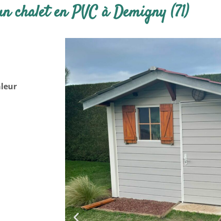
un chalet en PVC à Demigny (71)
aleur