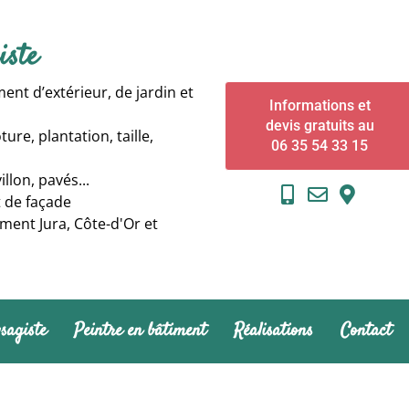
iste
nt d’extérieur, de jardin et
Informations et
devis gratuits au
ure, plantation, taille,
06 35 54 33 15
llon, pavés...
 de façade
ment Jura, Côte-d'Or et
sagiste
Peintre en bâtiment
Réalisations
Contact